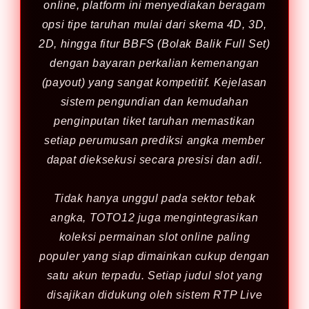
online, platform ini menyediakan beragam
opsi tipe taruhan mulai dari skema 4D, 3D,
2D, hingga fitur BBFS (Bolak Balik Full Set)
dengan bayaran perkalian kemenangan
(payout) yang sangat kompetitif. Kejelasan
sistem pengundian dan kemudahan
penginputan tiket taruhan memastikan
setiap perumusan prediksi angka member
dapat dieksekusi secara presisi dan adil.
Tidak hanya unggul pada sektor tebak
angka, TOTO12 juga mengintegrasikan
koleksi permainan slot online paling
populer yang siap dimainkan cukup dengan
satu akun terpadu. Setiap judul slot yang
disajikan didukung oleh sistem RTP Live