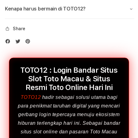
Kenapa harus bermain di TOTO12?
Share
TOTO12 : Login Bandar Situs
Slot Toto Macau & Situs
Resmi Toto Online Hari Ini
TOTO12
hadir sebagai solusi utama bagi
para penikmat taruhan digital yang mencari
gerbang login tepercaya menuju ekosistem
hiburan terlengkap hari ini. Sebagai bandar
situs slot online dan pasaran Toto Macau