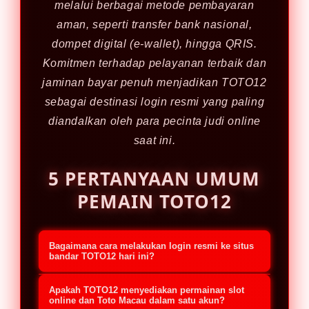
melalui berbagai metode pembayaran
aman, seperti transfer bank nasional,
dompet digital (e-wallet), hingga QRIS.
Komitmen terhadap pelayanan terbaik dan
jaminan bayar penuh menjadikan TOTO12
sebagai destinasi login resmi yang paling
diandalkan oleh para pecinta judi online
saat ini.
5 PERTANYAAN UMUM
PEMAIN TOTO12
Bagaimana cara melakukan login resmi ke situs
bandar TOTO12 hari ini?
Anda cukup mengakses tautan/link
Apakah TOTO12 menyediakan permainan slot
login resmi TOTO12 yang telah
online dan Toto Macau dalam satu akun?